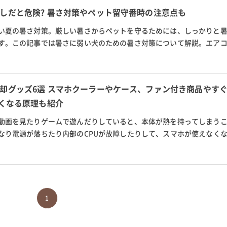
しだと危険? 暑さ対策やペット留守番時の注意点も
い夏の暑さ対策。厳しい暑さからペットを守るためには、しっかりと
す。この記事では暑さに弱い犬のための暑さ対策について解説。エア
策、散歩時の暑さ対策につい...
却グッズ6選 スマホクーラーやケース、ファン付き商品やす
熱くなる原理も紹介
動画を見たりゲームで遊んだりしていると、本体が熱を持ってしまうこ
なり電源が落ちたり内部のCPUが故障したりして、スマホが使えなく
なとき、スマホや携帯を効率よく...
1