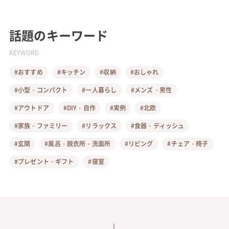
話題のキーワード
KEYWORD
#おすすめ
#キッチン
#収納
#おしゃれ
#小型・コンパクト
#一人暮らし
#メンズ・男性
#アウトドア
#DIY・自作
#実例
#北欧
#家族・ファミリー
#リラックス
#食器・ディッシュ
#玄関
#風呂・脱衣所・洗面所
#リビング
#チェア・椅子
#プレゼント・ギフト
#寝室