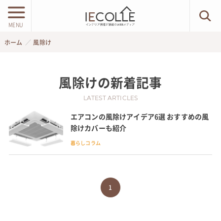
MENU
ホーム
風除け
風除け
の新着記事
LATEST ARTICLES
エアコンの風除けアイデア6選 おすすめの風
除けカバーも紹介
暮らしコラム
1