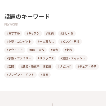
話題のキーワード
KEYWORD
#おすすめ
#キッチン
#収納
#おしゃれ
#小型・コンパクト
#一人暮らし
#メンズ・男性
#アウトドア
#DIY・自作
#実例
#北欧
#家族・ファミリー
#リラックス
#食器・ディッシュ
#玄関
#風呂・脱衣所・洗面所
#リビング
#チェア・椅子
#プレゼント・ギフト
#寝室