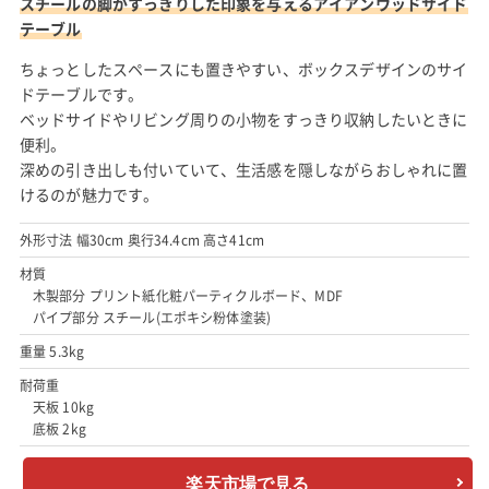
スチールの脚がすっきりした印象を与えるアイアンウッドサイド
テーブル
ちょっとしたスペースにも置きやすい、ボックスデザインのサイ
ドテーブルです。
ベッドサイドやリビング周りの小物をすっきり収納したいときに
便利。
深めの引き出しも付いていて、生活感を隠しながらおしゃれに置
けるのが魅力です。
外形寸法 幅30cm 奥行34.4cm 高さ41cm
材質
木製部分 プリント紙化粧パーティクルボード、MDF
パイプ部分 スチール(エポキシ粉体塗装)
重量 5.3kg
耐荷重
天板 10kg
底板 2kg
楽天市場で見る