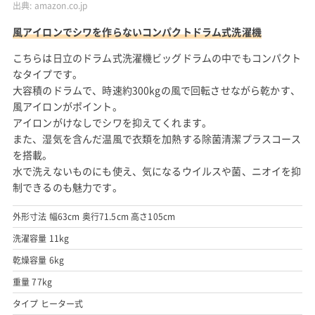
出典:
amazon.co.jp
風アイロンでシワを作らないコンパクトドラム式洗濯機
こちらは日立のドラム式洗濯機ビッグドラムの中でもコンパクト
なタイプです。
大容積のドラムで、時速約300kgの風で回転させながら乾かす、
風アイロンがポイント。
アイロンがけなしでシワを抑えてくれます。
また、湿気を含んだ温風で衣類を加熱する除菌清潔プラスコース
を搭載。
水で洗えないものにも使え、気になるウイルスや菌、ニオイを抑
制できるのも魅力です。
外形寸法 幅63cm 奥行71.5cm 高さ105cm
洗濯容量 11kg
乾燥容量 6kg
重量 77kg
タイプ ヒーター式