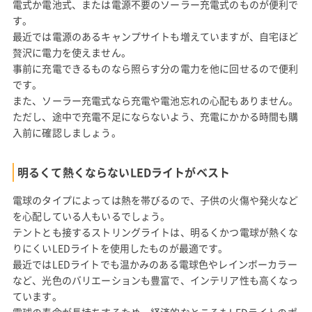
電式か電池式、または電源不要のソーラー充電式のものが便利で
す。
最近では電源のあるキャンプサイトも増えていますが、自宅ほど
贅沢に電力を使えません。
事前に充電できるものなら照らす分の電力を他に回せるので便利
です。
また、ソーラー充電式なら充電や電池忘れの心配もありません。
ただし、途中で充電不足にならないよう、充電にかかる時間も購
入前に確認しましょう。
明るくて熱くならないLEDライトがベスト
電球のタイプによっては熱を帯びるので、子供の火傷や発火など
を心配している人もいるでしょう。
テントとも接するストリングライトは、明るくかつ電球が熱くな
りにくいLEDライトを使用したものが最適です。
最近ではLEDライトでも温かみのある電球色やレインボーカラー
など、光色のバリエーションも豊富で、インテリア性も高くなっ
ています。
電球の寿命が長持ちするため、経済的なところもLEDライトのポ