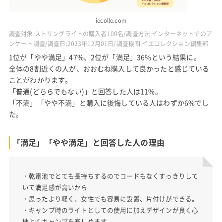
iecolle.com
調査対象:ストリングライトの購入者100名/調査方法:インターネットでのア
ンケート調査/調査日:2023年12月01日/調査機関:イエコレクション編集部
1位が「やや満足」47%、2位が「満足」36%という結果に。
全体の8割近くの人が、おおむね購入して良かったと感じている
ことがわかります。
「普通(どちらでもない)」と回答した人は11%。
「不満」「やや不満」と購入に後悔している人はわずか6%でし
た。
「満足」「やや満足」と回答した人の理由
・乾電池でとても長持ちするのでコードもなくすっきりして
いて満足感が高いから
・思ったより軽く、女性でも容易に設置、片付けができる。
・キャンプ時のライトとしての使用に加えデザインが良く心
地よくキャンプを楽しめます。