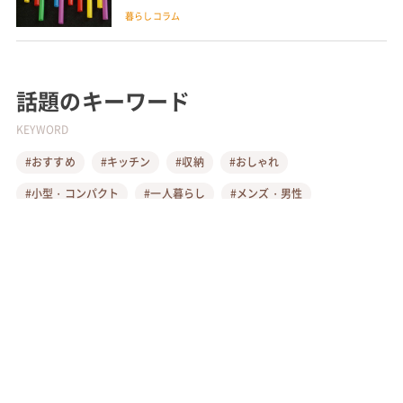
暮らしコラム
話題のキーワード
KEYWORD
#おすすめ
#キッチン
#収納
#おしゃれ
#小型・コンパクト
#一人暮らし
#メンズ・男性
#アウトドア
#DIY・自作
#実例
#北欧
#家族・ファミリー
#リラックス
#食器・ディッシュ
#玄関
#風呂・脱衣所・洗面所
#リビング
#チェア・椅子
#プレゼント・ギフト
#寝室