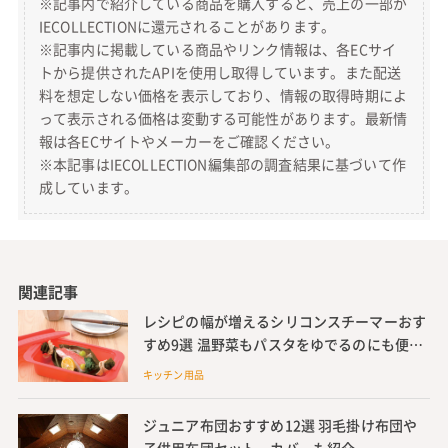
※記事内で紹介している商品を購入すると、売上の一部が
IECOLLECTIONに還元されることがあります。
※記事内に掲載している商品やリンク情報は、各ECサイ
トから提供されたAPIを使用し取得しています。また配送
料を想定しない価格を表示しており、情報の取得時期によ
って表示される価格は変動する可能性があります。最新情
報は各ECサイトやメーカーをご確認ください。
※本記事はIECOLLECTION編集部の調査結果に基づいて作
成しています。
関連記事
レシピの幅が増えるシリコンスチーマーおす
すめ9選 温野菜もパスタをゆでるのにも便
利、使い方のポイントも紹介
キッチン用品
ジュニア布団おすすめ12選 羽毛掛け布団や