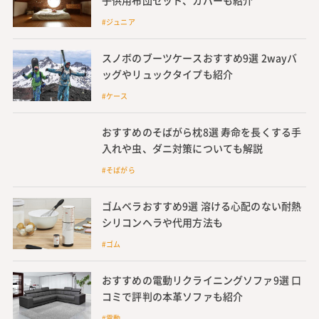
子供用布団セット、カバーも紹介
#ジュニア
スノボのブーツケースおすすめ9選 2wayバ
ッグやリュックタイプも紹介
#ケース
おすすめのそばがら枕8選 寿命を長くする手
入れや虫、ダニ対策についても解説
#そばがら
ゴムベラおすすめ9選 溶ける心配のない耐熱
シリコンヘラや代用方法も
#ゴム
おすすめの電動リクライニングソファ9選 口
コミで評判の本革ソファも紹介
#電動