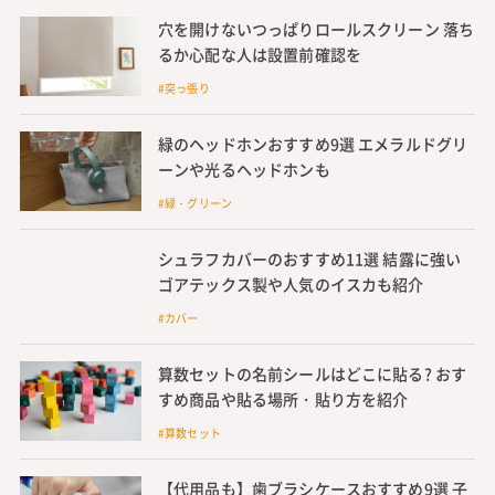
穴を開けないつっぱりロールスクリーン 落ち
るか心配な人は設置前確認を
#突っ張り
緑のヘッドホンおすすめ9選 エメラルドグリ
ーンや光るヘッドホンも
#緑・グリーン
シュラフカバーのおすすめ11選 結露に強い
ゴアテックス製や人気のイスカも紹介
#カバー
算数セットの名前シールはどこに貼る? おす
すめ商品や貼る場所・貼り方を紹介
#算数セット
【代用品も】歯ブラシケースおすすめ9選 子