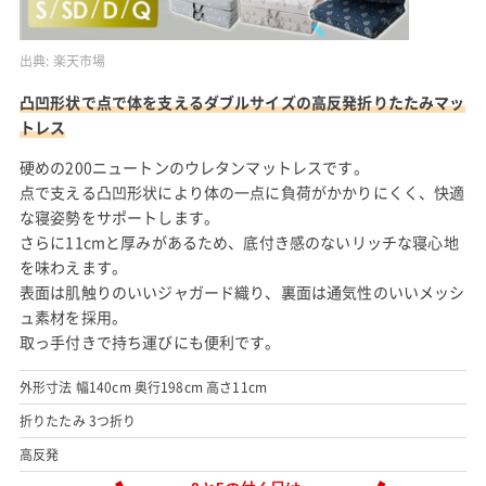
出典:
楽天市場
凸凹形状で点で体を支えるダブルサイズの高反発折りたたみマッ
トレス
硬めの200ニュートンのウレタンマットレスです。
点で支える凸凹形状により体の一点に負荷がかかりにくく、快適
な寝姿勢をサポートします。
さらに11cmと厚みがあるため、底付き感のないリッチな寝心地
を味わえます。
表面は肌触りのいいジャガード織り、裏面は通気性のいいメッシ
ュ素材を採用。
取っ手付きで持ち運びにも便利です。
外形寸法 幅140cm 奥行198cm 高さ11cm
折りたたみ 3つ折り
高反発