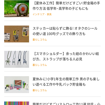
【夏休み工作】簡単だけどすごい!貯金箱の手
作り方法 低学年~高学年の子どもにも
インテリア・家具
ステッカーは貼らずに飾る! オタクのシール
の使い道 100均グッズでの飾り方も
暮らしコラム
【スマホショルダー】余った紐のかわいい結
び方、ストラップが落ちる人必見
暮らしコラム
夏休みに!小学1年生の簡単工作 男の子も楽し
い遊べる工作や牛乳パック貯金箱も
暮らしコラム
簡単だけどすごいストロー工作11選 幼児・小