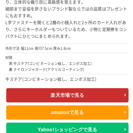
り、立体的な織り目に高級感を覚えます。
細部まで妥協を許さないブランド製ならではの品質はプレゼント
にもおすすめ。
L字ファスナーを開くと2層の小銭入れと2ヶ所のカード入れがあ
り、さらにキーホルダーもついているため、小物と定期券をコン
パクトにひとつにまとめられます。
外形寸法 幅11cm 奥行7.5cm 厚み1.8cm
材質
表 牛ステア(コンビネーション鞣し、エンボス加工)
裏 ナイロンジャガード(アクリルコーティング)
牛ステア(コンビネーション鞣し、エンボス加工)
楽天市場で見る
amazonで見る
Yahoo!ショッピングで見る