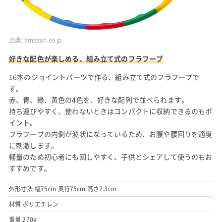
出典:
amazon.co.jp
好きな配色が楽しめる、組み立て式のフラフープ
16本のジョイントパーツで作る、組み立て式のフラフープで
す。
赤、青、緑、黄色の4色を、好きな配列で並べられます。
持ち運びやすく、使わないときはコンパクトに収納できるのもポ
イント。
フラフープの内側が波状になっているため、お腹や腰回りを適度
に刺激します。
軽量のため初心者にも回しやすく、子供とシェアして使うのもお
すすめです。
外形寸法 幅75cm 奥行75cm 高さ2.3cm
材質 ポリエチレン
重量 270g