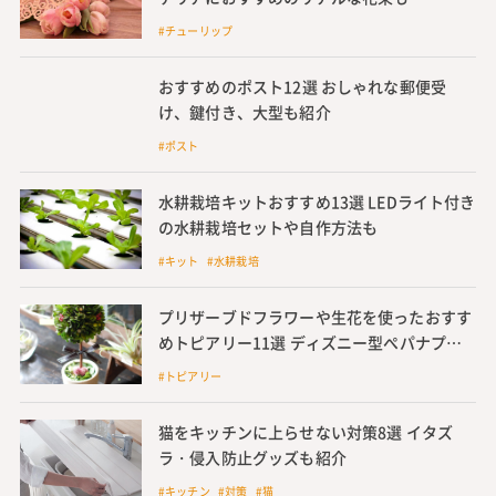
#チューリップ
おすすめのポスト12選 おしゃれな郵便受
け、鍵付き、大型も紹介
#ポスト
水耕栽培キットおすすめ13選 LEDライト付き
の水耕栽培セットや自作方法も
#キット #水耕栽培
プリザーブドフラワーや生花を使ったおすす
めトピアリー11選 ディズニー型ぺパナプト
ピアリーの作り方も
#トピアリー
猫をキッチンに上らせない対策8選 イタズ
ラ・侵入防止グッズも紹介
#キッチン #対策 #猫