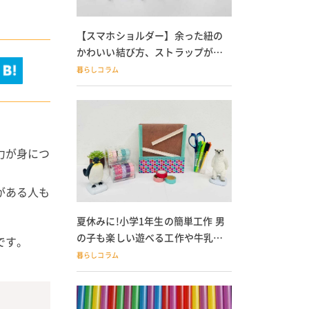
【スマホショルダー】余った紐の
かわいい結び方、ストラップが落
ちる人必見
暮らしコラム
力が身につ
がある人も
夏休みに!小学1年生の簡単工作 男
の子も楽しい遊べる工作や牛乳パ
です。
ック貯金箱も
暮らしコラム