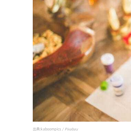
出典:
kaboompics
/ Pixabay