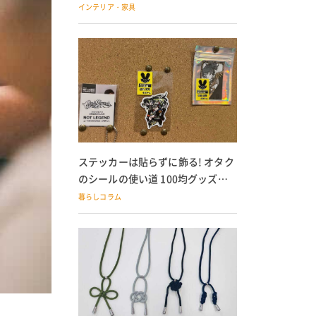
の子どもにも
インテリア・家具
ステッカーは貼らずに飾る! オタク
のシールの使い道 100均グッズで
の飾り方も
暮らしコラム