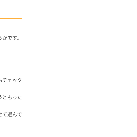
うかです。
もチェック
うともった
せて選んで