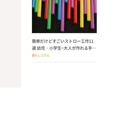
簡単だけどすごいストロー工作11
選 幼児・小学生~大人が作れる手作
りおもちゃ
暮らしコラム