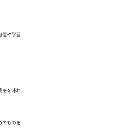
自信や学習
。
成感を味わ
めのものを