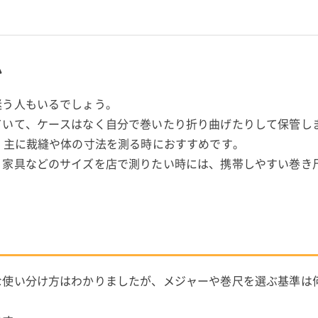
スとメジャーの違い…
か
迷う人もいるでしょう。
ていて、ケースはなく自分で巻いたり折り曲げたりして保管し
、主に裁縫や体の寸法を測る時におすすめです。
、家具などのサイズを店で測りたい時には、携帯しやすい巻き
な使い分け方はわかりましたが、メジャーや巻尺を選ぶ基準は