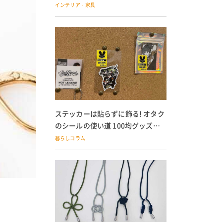
の子どもにも
インテリア・家具
ステッカーは貼らずに飾る! オタク
のシールの使い道 100均グッズで
の飾り方も
暮らしコラム