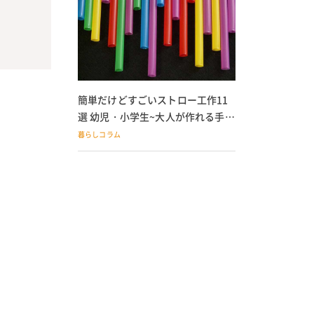
簡単だけどすごいストロー工作11
選 幼児・小学生~大人が作れる手作
りおもちゃ
暮らしコラム