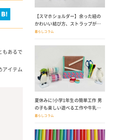
【スマホショルダー】余った紐の
かわいい結び方、ストラップが落
ちる人必見
暮らしコラム
ともあるで
めアイテム
夏休みに!小学1年生の簡単工作 男
の子も楽しい遊べる工作や牛乳パ
ック貯金箱も
暮らしコラム