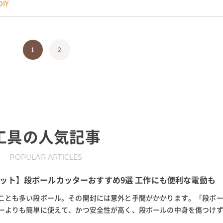
IY
1
2
工具
の人気記事
POPULAR ARTICLES
ット】段ボールカッターおすすめ9選 工作にも便利な電動も
ことも多い段ボール。その開封には意外と手間がかかります。「段ボ
ーよりも簡単に使えて、かつ安全性が高く、段ボールの中身を傷つけ
便利なアイテムです。 この記事...