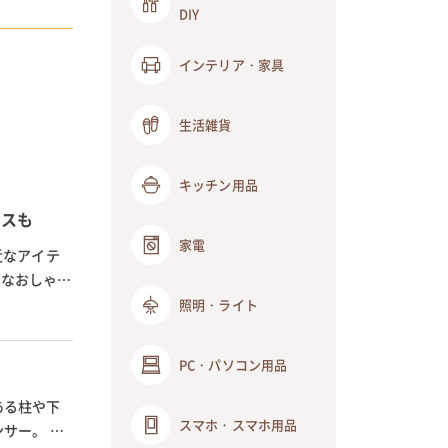
DIY
インテリア・家具
生活雑貨
キッチン用品
クスも
家電
近なアイテ
んなおしゃれ
照明・ライト
PC・パソコン用品
ある柱や下
スマホ・スマホ用品
サー。 通