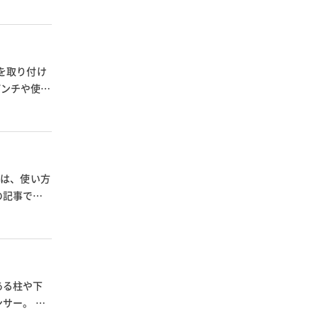
を取り付け
パンチや使い
チは、使い方
の記事で
ある柱や下
サー。 通