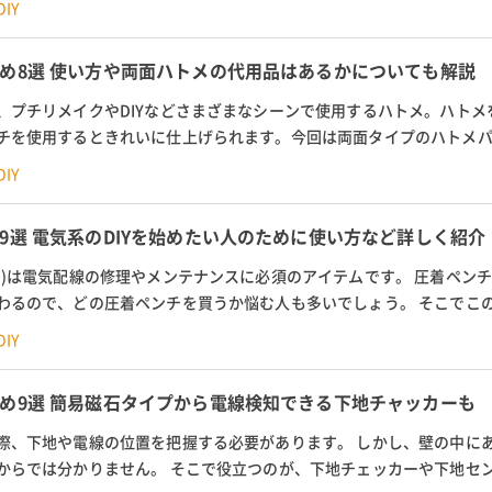
IY
め8選 使い方や両面ハトメの代用品はあるかについても解説
、プチリメイクやDIYなどさまざまなシーンで使用するハトメ。ハトメ
チを使用するときれいに仕上げられます。今回は両面タイプのハトメ
対応サイズ12mmや15mmなど10...
IY
9選 電気系のDIYを始めたい人のために使い方など詳しく紹介
チ)は電気配線の修理やメンテナンスに必須のアイテムです。 圧着ペン
わるので、どの圧着ペンチを買うか悩む人も多いでしょう。 そこでこ
IYを始めたい人にもわかりやすい...
IY
め9選 簡易磁石タイプから電線検知できる下地チャッカーも
際、下地や電線の位置を把握する必要があります。 しかし、壁の中に
からでは分かりません。 そこで役立つのが、下地チェッカーや下地セン