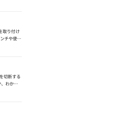
を取り付け
パンチや使い
何を切断する
か、わから