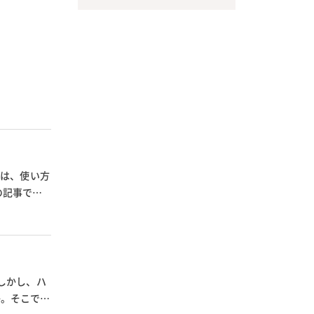
チは、使い方
の記事で
も
しかし、ハ
か。そこで活