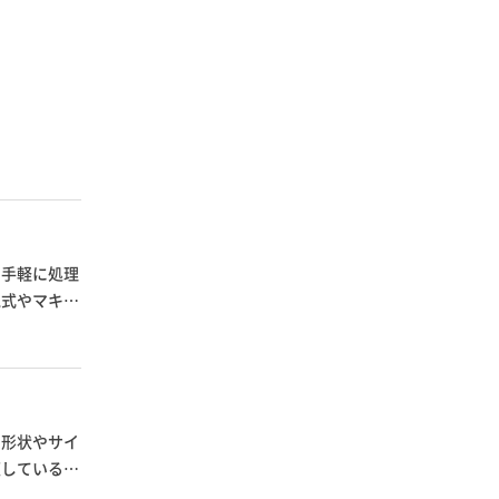
に手軽に処理
電式やマキ
の形状やサイ
適しているか