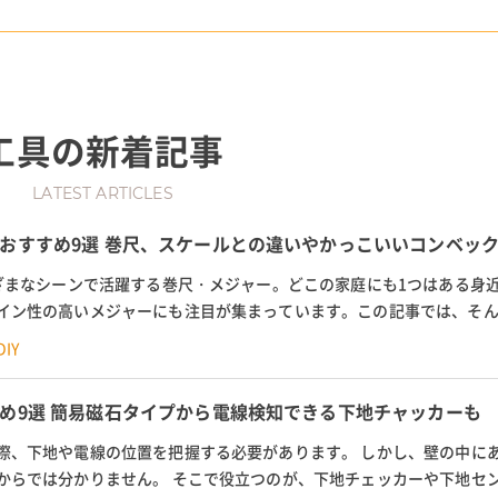
工具
の新着記事
LATEST ARTICLES
おすすめ9選 巻尺、スケールとの違いやかっこいいコンベッ
まざまなシーンで活躍する巻尺・メジャー。どこの家庭にも1つはある身
イン性の高いメジャーにも注目が集まっています。この記事では、そ
。シンプルなものからかっこい...
IY
め9選 簡易磁石タイプから電線検知できる下地チャッカーも
際、下地や電線の位置を把握する必要があります。 しかし、壁の中に
からでは分かりません。 そこで役立つのが、下地チェッカーや下地セン