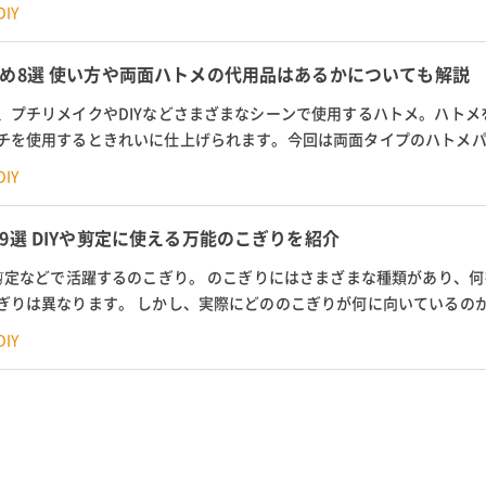
単に素早く切り抜くサークルカ...
IY
め8選 使い方や両面ハトメの代用品はあるかについても解説
、プチリメイクやDIYなどさまざまなシーンで使用するハトメ。ハトメ
チを使用するときれいに仕上げられます。今回は両面タイプのハトメ
対応サイズ12mmや15mmなど10...
IY
9選 DIYや剪定に使える万能のこぎりを紹介
の剪定などで活躍するのこぎり。 のこぎりにはさまざまな種類があり、
ぎりは異なります。 しかし、実際にどののこぎりが何に向いているの
ょう。 そこでこの記事では、...
IY