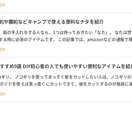
本格センサーからDIY用の簡易...
IY
剣鉈や腰鉈などキャンプで使える便利なナタを紹介
、庭の手入れをする人なら、1つは持っておきたい「なた」。 なたは焚
する時に必須のアイテムです。 この記事では、amazonなどの通販で
 また、ナタの選び方やバトリ...
IY
すすめ9選 DIY初心者の人でも使いやすい便利なアイテムを紹
ノコギリ。 ノコギリを使ってまっすぐ板をカットしたい人は、ノコギリ
 ガイドを使えば真っ直ぐにカットできて、板をカットするのが格段に
コギリのガイドの選び方や、お...
IY