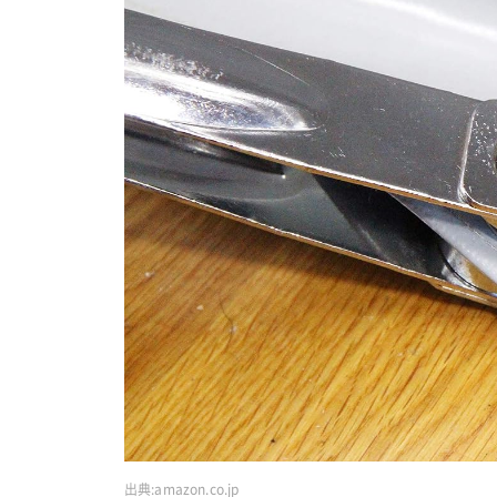
出典:
amazon.co.jp