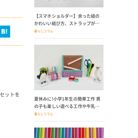
【スマホショルダー】余った紐の
かわいい結び方、ストラップが落
ちる人必見
暮らしコラム
るセットを
夏休みに!小学1年生の簡単工作 男
の子も楽しい遊べる工作や牛乳パ
ック貯金箱も
暮らしコラム