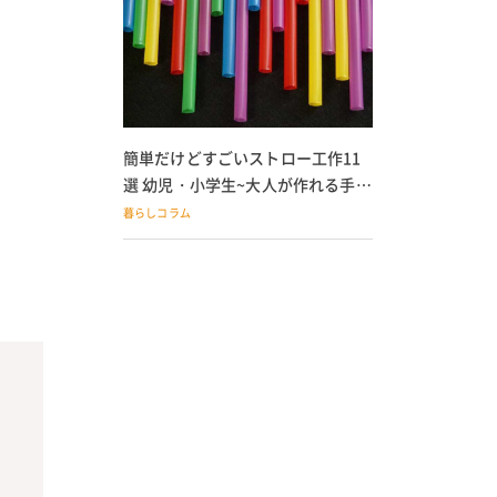
簡単だけどすごいストロー工作11
選 幼児・小学生~大人が作れる手作
りおもちゃ
暮らしコラム