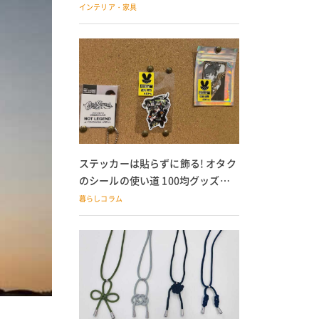
の子どもにも
インテリア・家具
ステッカーは貼らずに飾る! オタク
のシールの使い道 100均グッズで
の飾り方も
暮らしコラム