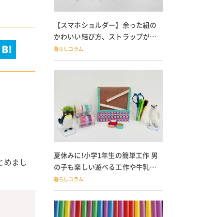
【スマホショルダー】余った紐の
かわいい結び方、ストラップが落
ちる人必見
暮らしコラム
夏休みに!小学1年生の簡単工作 男
とめまし
の子も楽しい遊べる工作や牛乳パ
ック貯金箱も
暮らしコラム