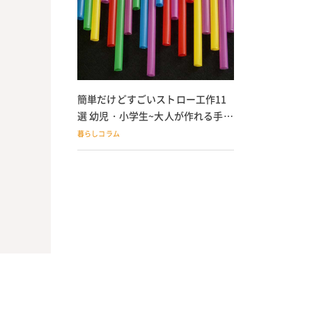
簡単だけどすごいストロー工作11
選 幼児・小学生~大人が作れる手作
りおもちゃ
暮らしコラム