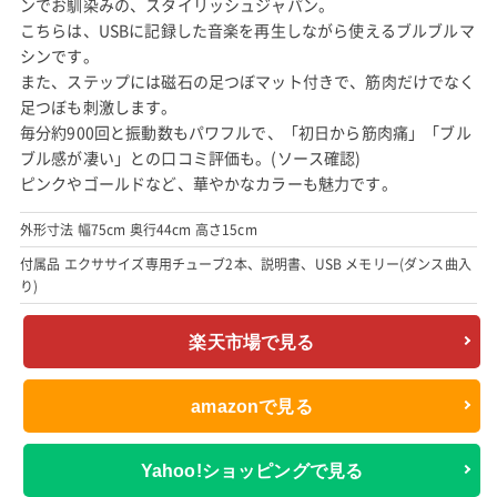
ンでお馴染みの、スタイリッシュジャパン。
こちらは、USBに記録した音楽を再生しながら使えるブルブルマ
シンです。
また、ステップには磁石の足つぼマット付きで、筋肉だけでなく
足つぼも刺激します。
毎分約900回と振動数もパワフルで、「初日から筋肉痛」「ブル
ブル感が凄い」との口コミ評価も。(ソース確認)
ピンクやゴールドなど、華やかなカラーも魅力です。
外形寸法 幅75cm 奥行44cm 高さ15cm
付属品 エクササイズ専用チューブ2本、説明書、USB メモリー(ダンス曲入
り)
楽天市場で見る
amazonで見る
Yahoo!ショッピングで見る