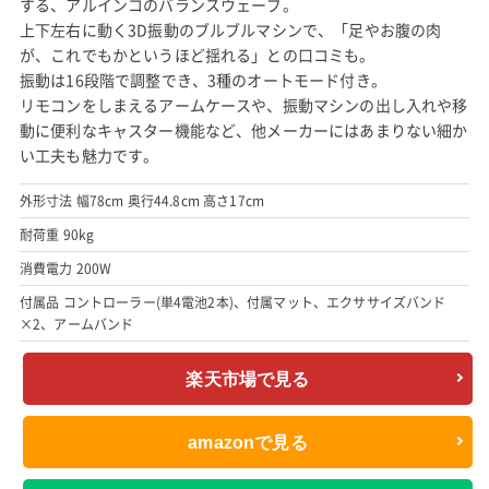
する、アルインコのバランスウェーブ。
上下左右に動く3D振動のブルブルマシンで、「足やお腹の肉
が、これでもかというほど揺れる」との口コミも。
振動は16段階で調整でき、3種のオートモード付き。
リモコンをしまえるアームケースや、振動マシンの出し入れや移
動に便利なキャスター機能など、他メーカーにはあまりない細か
い工夫も魅力です。
外形寸法 幅78cm 奥行44.8cm 高さ17cm
耐荷重 90kg
消費電力 200W
付属品 コントローラー(単4電池2本)、付属マット、エクササイズバンド
×2、アームバンド
楽天市場で見る
amazonで見る