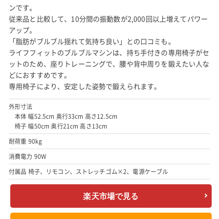
ンです。
従来品と比較して、10分間の振動数が2,000回以上増えてパワー
アップ。
「脂肪がブルブル揺れて気持ち良い」との口コミも。
ライフフィットのブルブルマシンは、持ち手付きの専用椅子がセ
ットのため、座りトレーニングで、腰や背中周りを鍛えたい人な
どにおすすめです。
専用椅子により、安定した姿勢で鍛えられます。
外形寸法
本体 幅52.5cm 奥行33cm 高さ12.5cm
椅子 幅50cm 奥行21cm 高さ13cm
耐荷重 90kg
消費電力 90W
付属品 椅子、リモコン、ストレッチゴム×2、電源ケーブル
楽天市場で見る