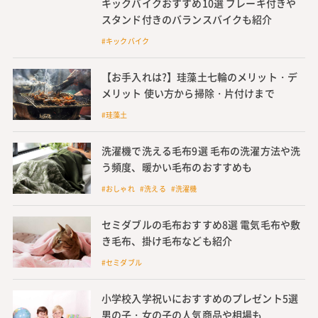
キックバイクおすすめ10選 ブレーキ付きや
スタンド付きのバランスバイクも紹介
#キックバイク
【お手入れは?】珪藻土七輪のメリット・デ
メリット 使い方から掃除・片付けまで
#珪藻土
洗濯機で洗える毛布9選 毛布の洗濯方法や洗
う頻度、暖かい毛布のおすすめも
#おしゃれ #洗える #洗濯機
セミダブルの毛布おすすめ8選 電気毛布や敷
き毛布、掛け毛布なども紹介
#セミダブル
小学校入学祝いにおすすめのプレゼント5選
男の子・女の子の人気商品や相場も