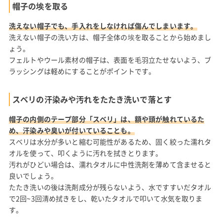
帽子の埃を取る
洗えない帽子でも、手入れをしなければ傷んでしまいます。
洗えない帽子の洗い方は、帽子全体の埃を取ることから始めまし
ょう。
フェルトやウール素材の帽子は、表面を毛羽立たせないよう、ブ
ラッシングは軽めにすることがポイントです。
スベリの汗染みや汚れをたたき洗いで落とす
帽子の内側のテープ部分「スベリ」は、額や頭が触れているた
め、汗染みや臭いが付いていることも。
スベリは水分が多いと縮む可能性があるため、固く絞った濡れタ
オルを使って、叩くように汚れを拭きとります。
汚れがひどい場合は、濡れタオルに中性洗剤を薄めて含ませると
良いでしょう。
たたき洗いの後は洗剤成分が残らないよう、水ですすいだタオル
で2回~3回清め拭きをし、乾いたタオルで叩いて水気を取りま
す。