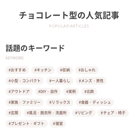
チョコレート型
の人気記事
POPULAR ARTICLES
話題のキーワード
KEYWORD
#おすすめ
#キッチン
#収納
#おしゃれ
#小型・コンパクト
#一人暮らし
#メンズ・男性
#アウトドア
#DIY・自作
#実例
#北欧
#家族・ファミリー
#リラックス
#食器・ディッシュ
#玄関
#風呂・脱衣所・洗面所
#リビング
#チェア・椅子
#プレゼント・ギフト
#寝室