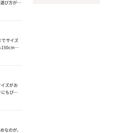
、選び方が分
までサイズ
50cmの
サイズがお
きにもぴっ
すめなのが、