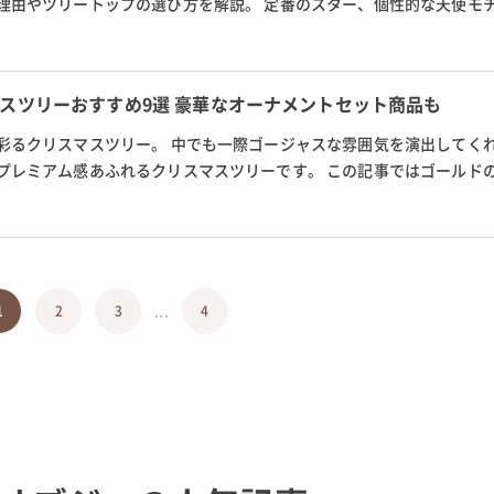
理由やツリートップの選び方を解説。 定番のスター、個性的な天使モ
ナリティのある商品を紹介しま...
スツリーおすすめ9選 豪華なオーナメントセット商品も
彩るクリスマスツリー。 中でも一際ゴージャスな雰囲気を演出してく
プレミアム感あふれるクリスマスツリーです。 この記事ではゴールド
オーナメントがセットになった...
...
1
2
3
4