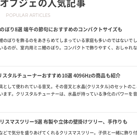
オブジェ
の人気記事
POPULAR ARTICLES
のぼり8選 端午の節句におすすめのコンパクトサイズも
鯉のぼりを飾るのをあきらめてしまっている家庭も多いのではないで
いるのが、室内用ミニ鯉のぼり。コンパクトで飾りやすく、おしゃれ
は、おしゃれな屋内用の鯉の...
スタルチューナーおすすめ10選 4096Hzの商品も紹介
具として使われている音叉。その音叉と水晶(クリスタル)のセットのこ
います。クリスタルチューナーは、水晶が持っている浄化のパワーを
はもちろんヒーリングにも効...
リスマスツリー9選 布製や立体の壁掛けツリー、手作りも
などで気分を盛りあげてくれるクリスマスツリー。子供と一緒に飾り