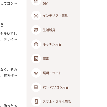
違ってコンパ
DIY
インテリア・家具
おう
生活雑貨
人も多いでし
ど、デザイン
キッチン用品
家電
でなく、その
照明・ライト
は、有名作家
PC・パソコン用品
スマホ・スマホ用品
り、飾ったあ