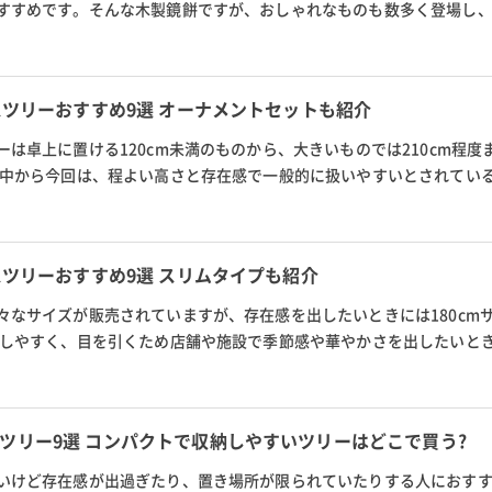
すすめです。そんな木製鏡餅ですが、おしゃれなものも数多く登場し
う。そこで今回は、木製鏡餅...
マスツリーおすすめ9選 オーナメントセットも紹介
は卓上に置ける120cm未満のものから、大きいものでは210cm程度
の中から今回は、程よい高さと存在感で一般的に扱いやすいとされている1
北欧風や世界的に有名なグローバルト...
スツリーおすすめ9選 スリムタイプも紹介
々なサイズが販売されていますが、存在感を出したいときには180cm
えしやすく、目を引くため店舗や施設で季節感や華やかさを出したいと
のクリスマスツリーの選び方、アルザ...
ツリー9選 コンパクトで収納しやすいツリーはどこで買う?
いけど存在感が出過ぎたり、置き場所が限られていたりする人におす