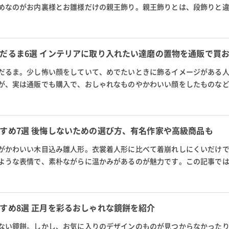
めなのがお内裏様とお雛様だけの親王飾り。親王飾りとは、段飾りと
ペースにも飾りやすい雛人形...
だるま6選 インテリアに取り入れたい達磨の置物を通販で買
だるま。少し怖い顔をしていて、めでたいときに飾るイメージがある
が、実は通販でも購入で、おしゃれなものやかわいい顔をしたものな
す。この記事では、インテリ...
すめ7選 後悔しないための選び方、有名作家や高級商品も
がかわいい木目込み雛人形。衣裳着人形に比べて着崩れしにくいだけ
ような表情で、素朴ながらに温かみがあるのが魅力です。この記事で
目込み雛人形を紹介します。...
すめ8選 正月を彩るおしゃれな鏡餅を紹介
ない鏡餅。しかし、お気に入りのデザインのものが見つからなかった