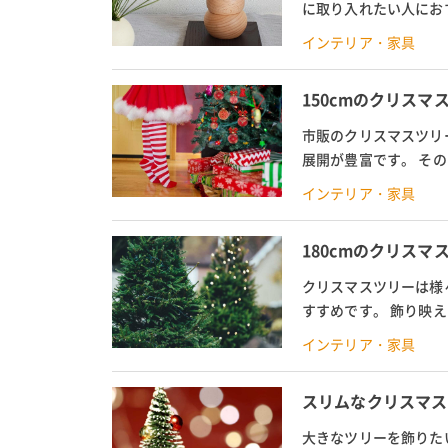
に取り入れたい人にお
からない人も多いでしょ
インテリア・家具
150cmのクリス
市販のクリスマスツリー
展開が豊富です。 そ
ツリーの魅力を解説。 
インテリア・家具
180cmのクリスマ
クリスマスツリーは様
すすめです。 飾り映
たり。 今回は180cm
インテリア・家具
スリムなクリスマス
大きなツリーを飾りた