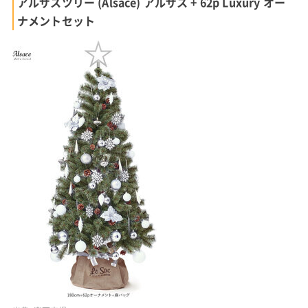
アルザスツリー (Alsace) アルザス + 62p Luxury オー
ナメントセット