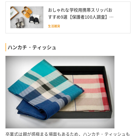
おしゃれな学校用携帯スリッパお
すすめ9選【保護者100人調査】ど
こで買う?
生活雑貨
ハンカチ・ティッシュ
卒業式は親が感極まる場面もあるため、ハンカチ・ティッシュも