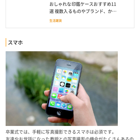
おしゃれな印鑑ケースおすすめ11
選 複数入るものやブランド、かわ
いい商品も
生活雑貨
スマホ
卒業式では、手軽に写真撮影できるスマホは必須です。
友達やお世話になった教授との写真撮影の機会がたくさんあるの