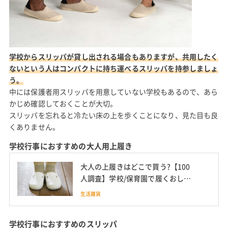
学校からスリッパが貸し出される場合もありますが、共用したく
ないという人はコンパクトに持ち運べるスリッパを持参しましょ
う。
中には保護者用スリッパを用意していない学校もあるので、あら
かじめ確認しておくことが大切。
スリッパを忘れると冷たい床の上を歩くことになり、見た目も良
くありません。
学校行事におすすめの大人用上履き
大人の上履きはどこで買う?【100
人調査】学校/保育園で履くおしゃ
れな内履き
生活雑貨
学校行事におすすめのスリッパ