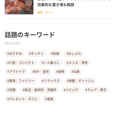
効果的な置き場も解説
照明・ライト
話題のキーワード
KEYWORD
#おすすめ
#キッチン
#収納
#おしゃれ
#小型・コンパクト
#一人暮らし
#メンズ・男性
#アウトドア
#DIY・自作
#実例
#北欧
#家族・ファミリー
#リラックス
#食器・ディッシュ
#玄関
#風呂・脱衣所・洗面所
#リビング
#チェア・椅子
#プレゼント・ギフト
#寝室