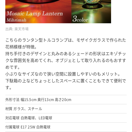
出典:
楽天市場
こちらのランタン型トルコランプは、モザイクガラスで作られた
花柄模様が特徴。
持ち手付きのデザインと丸みのあるシェードの形状はエキゾチッ
クな雰囲気を高めてくれ、オブジェとして取り入れるのもおすす
めです。
小ぶりなサイズなので狭い空間に設置しやすいのもメリット。
下駄箱の上などちょっとしたスペースに置くこともできて便利で
す。
外形寸法 幅15.5cm 奥行13cm 高さ20cm
材質 ガラス、スチール
対応電球 白熱電球、LED電球
付属電球 E17 25W 白熱電球