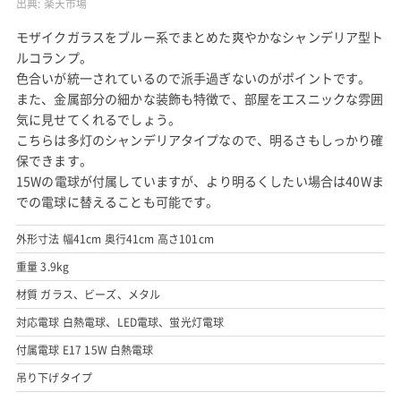
出典:
楽天市場
モザイクガラスをブルー系でまとめた爽やかなシャンデリア型ト
ルコランプ。
色合いが統一されているので派手過ぎないのがポイントです。
また、金属部分の細かな装飾も特徴で、部屋をエスニックな雰囲
気に見せてくれるでしょう。
こちらは多灯のシャンデリアタイプなので、明るさもしっかり確
保できます。
15Wの電球が付属していますが、より明るくしたい場合は40Wま
での電球に替えることも可能です。
外形寸法 幅41cm 奥行41cm 高さ101cm
重量 3.9kg
材質 ガラス、ビーズ、メタル
対応電球 白熱電球、LED電球、蛍光灯電球
付属電球 E17 15W 白熱電球
吊り下げタイプ