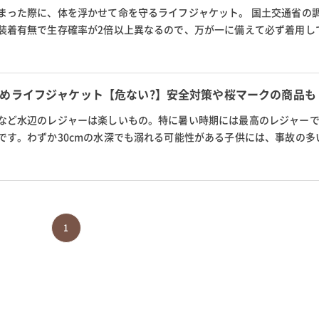
まった際に、体を浮かせて命を守るライフジャケット。 国土交通省の
装着有無で生存確率が2倍以上異なるので、万が一に備えて必ず着用し
なモデルも多く販売されており、...
めライフジャケット【危ない?】安全対策や桜マークの商品も
など水辺のレジャーは楽しいもの。特に暑い時期には最高のレジャー
です。わずか30cmの水深でも溺れる可能性がある子供には、事故の多
きるライフジャケットが安心で...
1