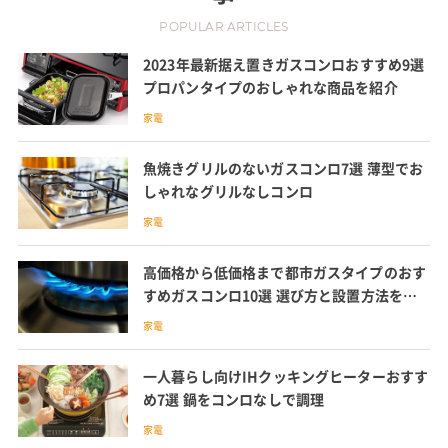
POPULAR ARTICLES
2023年最新据え置きガスコンロおすすめ9選
プロパンタイプのおしゃれな商品を紹介
家電
魚焼きグリルのないガスコンロ7選 薄型でお
しゃれなグリルなしコンロ
家電
高価格から低価格まで都市ガスタイプのおす
すめガスコンロ10選 選び方と設置方法を確
認
家電
一人暮らし向けIHクッキングヒーターおすす
め7選 鍋をコンロなしで調理
家電