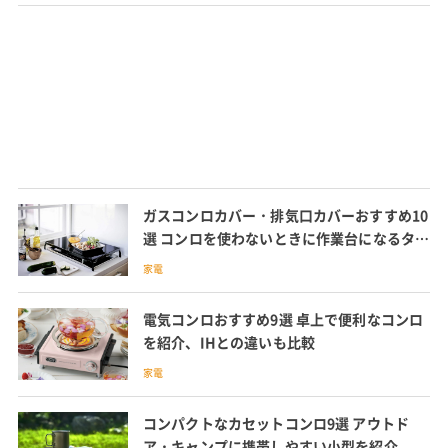
ガスコンロカバー・排気口カバーおすすめ10
選 コンロを使わないときに作業台になるタイ
プも
家電
電気コンロおすすめ9選 卓上で便利なコンロ
を紹介、IHとの違いも比較
家電
コンパクトなカセットコンロ9選 アウトド
ア・キャンプに携帯しやすい小型を紹介