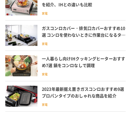
を紹介、IHとの違いも比較
家電
ガスコンロカバー・排気口カバーおすすめ10
選 コンロを使わないときに作業台になるタイ
プも
家電
一人暮らし向けIHクッキングヒーターおすす
め7選 鍋をコンロなしで調理
家電
2023年最新据え置きガスコンロおすすめ9選
プロパンタイプのおしゃれな商品を紹介
家電