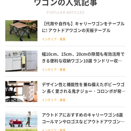
ワゴン
の人気記事
POPULAR ARTICLES
【代用や自作も】キャリーワゴンをテーブル
に! アウトドアワゴンの天板テーブル
インテリア・家具
幅10cm、15cm、20cmの隙間も有効活用で
きる便利な収納ワゴン10選 ランドリー収
納、キッチン収納で大活躍
インテリア・家具
デザイン性と機能性を兼ね備えたボビーワゴ
ン 長く愛される鬼才ジョー・コロンボが発表
した収納ワゴン
インテリア・家具
アウトドアにおすすめのキャリーワゴン8選
コールマンやロゴスなどアウトドアワゴン用
のテーブルも紹介
インテリア・家具