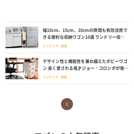
幅10cm、15cm、20cmの隙間も有効活用で
きる便利な収納ワゴン10選 ランドリー収
納、キッチン収納で大活躍
インテリア・家具
デザイン性と機能性を兼ね備えたボビーワゴ
ン 長く愛される鬼才ジョー・コロンボが発表
した収納ワゴン
インテリア・家具
1