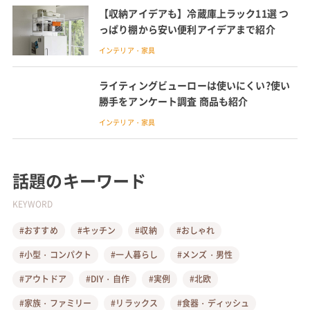
【収納アイデアも】冷蔵庫上ラック11選 つ
っぱり棚から安い便利アイデアまで紹介
インテリア・家具
ライティングビューローは使いにくい?使い
勝手をアンケート調査 商品も紹介
インテリア・家具
話題のキーワード
KEYWORD
#おすすめ
#キッチン
#収納
#おしゃれ
#小型・コンパクト
#一人暮らし
#メンズ・男性
#アウトドア
#DIY・自作
#実例
#北欧
#家族・ファミリー
#リラックス
#食器・ディッシュ