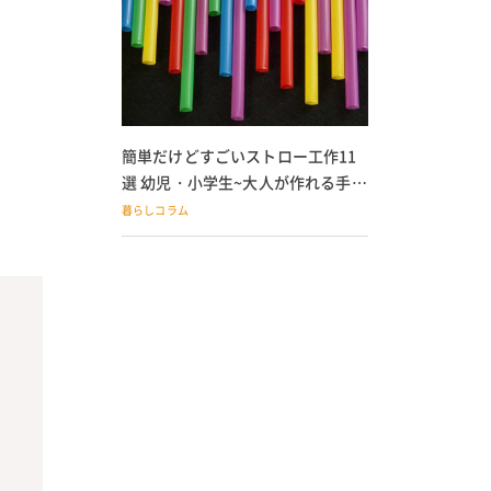
簡単だけどすごいストロー工作11
選 幼児・小学生~大人が作れる手作
りおもちゃ
暮らしコラム