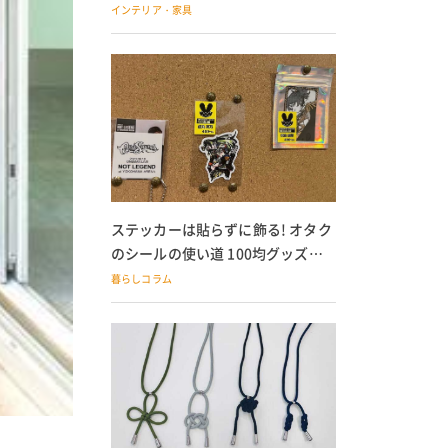
の子どもにも
インテリア・家具
ステッカーは貼らずに飾る! オタク
のシールの使い道 100均グッズで
の飾り方も
暮らしコラム