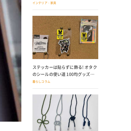
の子どもにも
インテリア・家具
ステッカーは貼らずに飾る! オタク
のシールの使い道 100均グッズで
の飾り方も
暮らしコラム