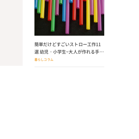
簡単だけどすごいストロー工作11
選 幼児・小学生~大人が作れる手作
りおもちゃ
暮らしコラム