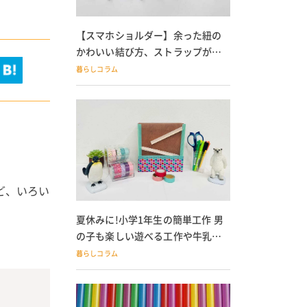
【スマホショルダー】余った紐の
かわいい結び方、ストラップが落
ちる人必見
暮らしコラム
ど、いろい
夏休みに!小学1年生の簡単工作 男
の子も楽しい遊べる工作や牛乳パ
ック貯金箱も
暮らしコラム