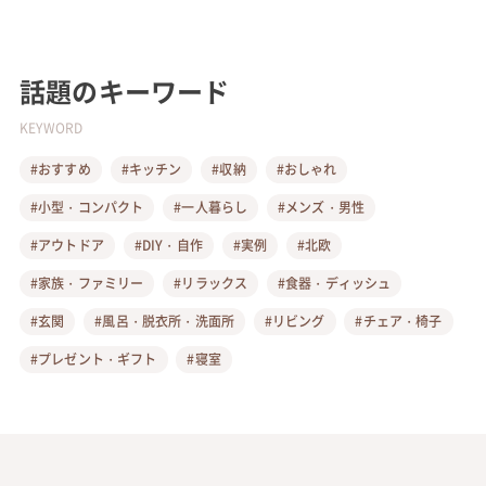
話題のキーワード
KEYWORD
#おすすめ
#キッチン
#収納
#おしゃれ
#小型・コンパクト
#一人暮らし
#メンズ・男性
#アウトドア
#DIY・自作
#実例
#北欧
#家族・ファミリー
#リラックス
#食器・ディッシュ
#玄関
#風呂・脱衣所・洗面所
#リビング
#チェア・椅子
#プレゼント・ギフト
#寝室