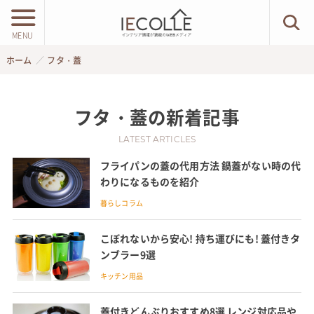
MENU
ホーム
フタ・蓋
フタ・蓋
の新着記事
LATEST ARTICLES
フライパンの蓋の代用方法 鍋蓋がない時の代
わりになるものを紹介
暮らしコラム
こぼれないから安心! 持ち運びにも! 蓋付きタ
ンブラー9選
キッチン用品
蓋付きどんぶりおすすめ8選 レンジ対応品や