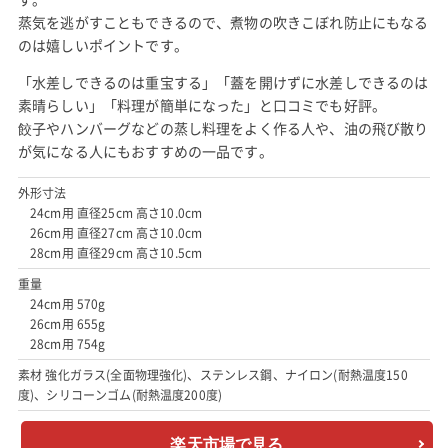
蒸気を逃がすこともできるので、煮物の吹きこぼれ防止にもなる
のは嬉しいポイントです。
「水差しできるのは重宝する」「蓋を開けずに水差しできるのは
素晴らしい」「料理が簡単になった」と口コミでも好評。
餃子やハンバーグなどの蒸し料理をよく作る人や、油の飛び散り
が気になる人にもおすすめの一品です。
外形寸法
24cm用 直径25cm 高さ10.0cm
26cm用 直径27cm 高さ10.0cm
28cm用 直径29cm 高さ10.5cm
重量
24cm用 570g
26cm用 655g
28cm用 754g
素材 強化ガラス(全面物理強化)、ステンレス鋼、ナイロン(耐熱温度150
度)、シリコーンゴム(耐熱温度200度)
楽天市場で見る