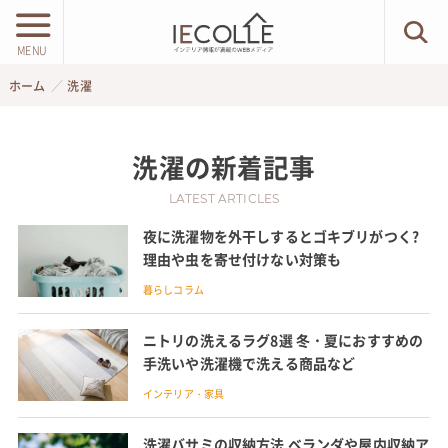
MENU
ホーム
洗濯
洗濯
の新着記事
LATEST ARTICLES
夜に洗濯物を外干しするとゴキブリがつく?
理由や虫を寄せ付けない対策も
暮らしコラム
ニトリの洗えるラグ8選 冬・夏におすすめの
手洗いや洗濯機で洗える商品など
インテリア・家具
洗濯バサミの収納方法 ベランダや屋内収納ア