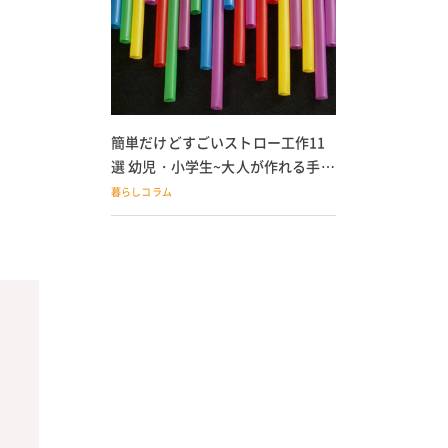
簡単だけどすごいストロー工作11
選 幼児・小学生~大人が作れる手作
りおもちゃ
暮らしコラム