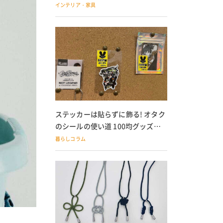
の子どもにも
インテリア・家具
ステッカーは貼らずに飾る! オタク
のシールの使い道 100均グッズで
の飾り方も
暮らしコラム