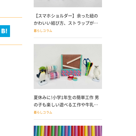
【スマホショルダー】余った紐の
かわいい結び方、ストラップが落
ちる人必見
暮らしコラム
夏休みに!小学1年生の簡単工作 男
の子も楽しい遊べる工作や牛乳パ
ック貯金箱も
暮らしコラム