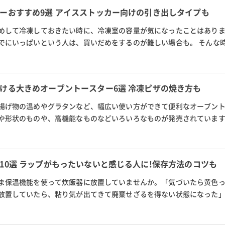
ーおすすめ9選 アイスストッカー向けの引き出しタイプも
めして冷凍しておきたい時に、冷凍室の容量が気になったことはあり
でにいっぱいという人は、買いだめをするのが難しい場合も。 そんな
です。 メインの冷蔵庫とともに...
ける大きめオーブントースター6選 冷凍ピザの焼き方も
揚げ物の温めやグラタンなど、幅広い使い方ができて便利なオーブン
や形状のものや、高機能なものなどいろいろなものが発売されていま
も、今回は庫内が広く奥行が...
10選 ラップがもったいないと感じる人に!保存方法のコツも
ま保温機能を使って炊飯器に放置していませんか。「気づいたら黄色
放置していたら、粘り気が出てきて廃棄せざるを得ない状態になった
ありません。 そんな劣化の早...