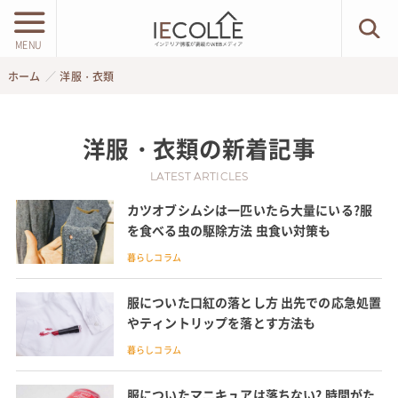
MENU
ホーム
洋服・衣類
洋服・衣類
の新着記事
LATEST ARTICLES
カツオブシムシは一匹いたら大量にいる?服
を食べる虫の駆除方法 虫食い対策も
暮らしコラム
服についた口紅の落とし方 出先での応急処置
やティントリップを落とす方法も
暮らしコラム
服についたマニキュアは落ちない? 時間がた