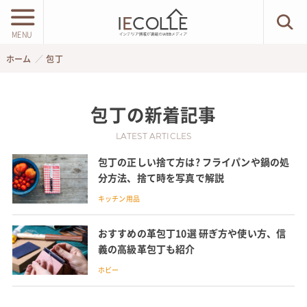
MENU
ホーム
包丁
包丁
の新着記事
LATEST ARTICLES
包丁の正しい捨て方は? フライパンや鍋の処
分方法、捨て時を写真で解説
キッチン用品
おすすめの革包丁10選 研ぎ方や使い方、信
義の高級革包丁も紹介
ホビー