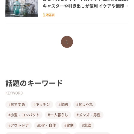
キャスターや引き出しが便利 イケアや無印の
かごも紹介
生活雑貨
1
話題のキーワード
KEYWORD
#おすすめ
#キッチン
#収納
#おしゃれ
#小型・コンパクト
#一人暮らし
#メンズ・男性
#アウトドア
#DIY・自作
#実例
#北欧