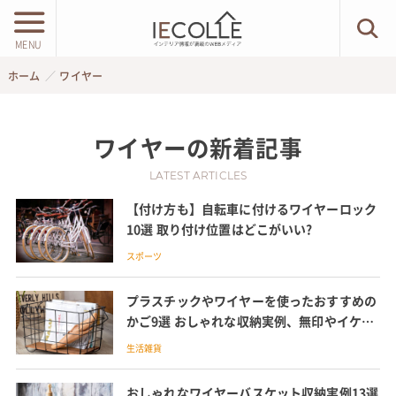
MENU
ホーム
ワイヤー
ワイヤー
の新着記事
LATEST ARTICLES
【付け方も】自転車に付けるワイヤーロック
10選 取り付け位置はどこがいい?
スポーツ
プラスチックやワイヤーを使ったおすすめの
かご9選 おしゃれな収納実例、無印やイケア
のおすすめバスケットも紹介
生活雑貨
おしゃれなワイヤーバスケット収納実例13選