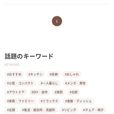
1
話題のキーワード
KEYWORD
#おすすめ
#キッチン
#収納
#おしゃれ
#小型・コンパクト
#一人暮らし
#メンズ・男性
#アウトドア
#DIY・自作
#実例
#北欧
#家族・ファミリー
#リラックス
#食器・ディッシュ
#玄関
#風呂・脱衣所・洗面所
#リビング
#チェア・椅子