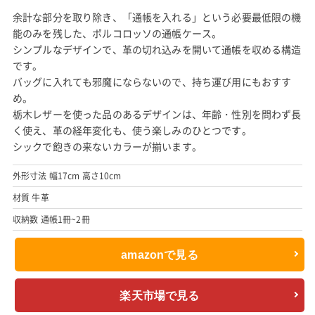
余計な部分を取り除き、「通帳を入れる」という必要最低限の機
能のみを残した、ポルコロッソの通帳ケース。
シンプルなデザインで、革の切れ込みを開いて通帳を収める構造
です。
バッグに入れても邪魔にならないので、持ち運び用にもおすす
め。
栃木レザーを使った品のあるデザインは、年齢・性別を問わず長
く使え、革の経年変化も、使う楽しみのひとつです。
シックで飽きの来ないカラーが揃います。
外形寸法 幅17cm 高さ10cm
材質 牛革
収納数 通帳1冊~2冊
amazonで見る
楽天市場で見る