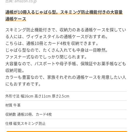
出典:
amazon.co.jp
通帳が10冊入るじゃばら型。スキミング防止機能付きの大容量
通帳ケース
スキミング防止機能付きで、収納力のある通帳ケースを探してい
る人には、ヴィヴォスタイルの通帳ケースがおすすめ。
こちらは、通帳10冊とカード4枚を収納できます。
じゃばら型なので、たくさん入れても中身は一目瞭然。
ファスナー式なのでしっかり閉じられます。
大容量なので、パスポートや母子手帳、保険証やお薬手帳なども
収納可能。
カラーも豊富なので、家族それぞれの通帳ケースを用意したい人
にもおすすめです。
外形寸法 幅16cm 高さ11cm 厚さ2.5cm
材質 牛革
収納数 通帳10冊、カード4枚
仕様 磁気スキミング防止