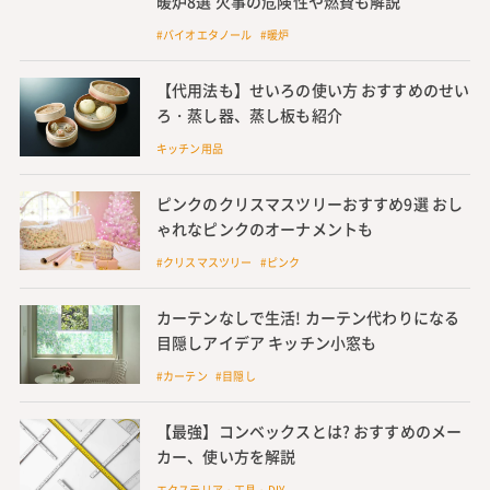
暖炉8選 火事の危険性や燃費も解説
#バイオエタノール #暖炉
【代用法も】せいろの使い方 おすすめのせい
ろ・蒸し器、蒸し板も紹介
キッチン用品
ピンクのクリスマスツリーおすすめ9選 おし
ゃれなピンクのオーナメントも
#クリスマスツリー #ピンク
カーテンなしで生活! カーテン代わりになる
目隠しアイデア キッチン小窓も
#カーテン #目隠し
【最強】コンベックスとは? おすすめのメー
カー、使い方を解説
エクステリア・工具・DIY