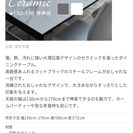
出典:
楽天市場
傷、熱、汚れに強い大理石風デザインのセラミックを張ったダイ
ニングテーブル。
高級感あふれるマットブラックのスチールフレームがおしゃれな
一台です。
洗練されたおしゃれなデザインで、大きめながらすっきりとした
印象を与えます。
天板の幅は130cmから170cmまで伸長できるのも魅力で、ホー
ムパーティーや急な来客時も安心です。
外形寸法 幅130cm~170cm 奥行80cm 高さ72cm
材質