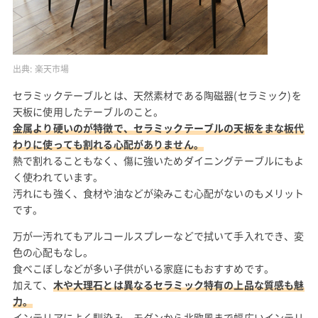
出典:
楽天市場
セラミックテーブルとは、天然素材である陶磁器(セラミック)を
天板に使用したテーブルのこと。
金属より硬いのが特徴で、セラミックテーブルの天板をまな板代
わりに使っても割れる心配がありません。
熱で割れることもなく、傷に強いためダイニングテーブルにもよ
く使われています。
汚れにも強く、食材や油などが染みこむ心配がないのもメリット
です。
万が一汚れてもアルコールスプレーなどで拭いて手入れでき、変
色の心配もなし。
食べこぼしなどが多い子供がいる家庭にもおすすめです。
加えて、
木や大理石とは異なるセラミック特有の上品な質感も魅
力。
インテリアによく馴染み、モダンから北欧風まで幅広いインテリ