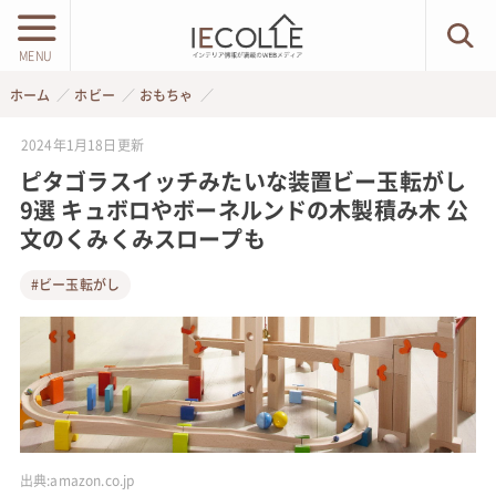
MENU
ホーム
ホビー
おもちゃ
2024年1月18日
更新
ピタゴラスイッチみたいな装置ビー玉転がし
9選 キュボロやボーネルンドの木製積み木 公
文のくみくみスロープも
#ビー玉転がし
出典:
amazon.co.jp