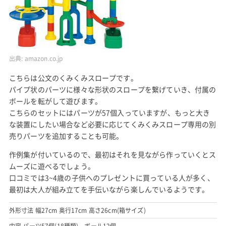
出典:
amazon.co.jp
こちらは公文のくみくみスロープです。
パイプ状のパーツに様々な形状のスロープを繋げていき、付属の
ボールを転がして遊びます。
こちらのセットにはパーツが57個入っていますが、もっと大き
な装置にしたい場合など必要に応じてくみくみスロープ専用の別
売りパーツを追加することも可能。
作例集が付いているので、最初はそれを見ながら作っていくとス
ムーズに遊べるでしょう。
口コミでは3~4歳の子供へのプレゼントに買っている人が多く、
最初は大人が組み立てを手伝いながら楽しんでいるようです。
外形寸法 幅27cm 奥行17cm 高さ26cm(箱サイズ)
内容 パーツ57個(18種類)、ボール12個