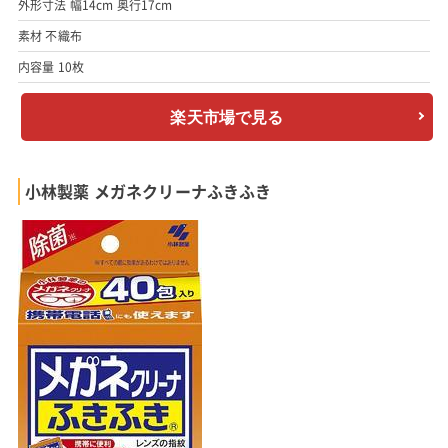
外形寸法 幅14cm 奥行17cm
素材 不織布
内容量 10枚
楽天市場で見る
小林製薬 メガネクリーナふきふき