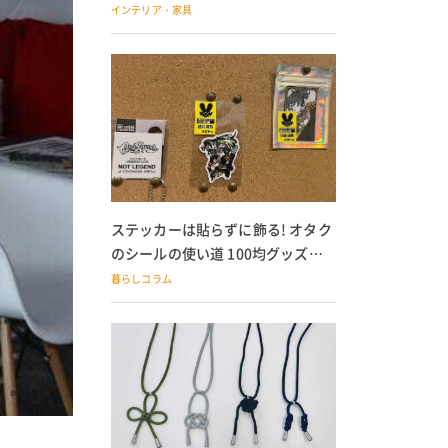
の子どもにも
インテリア・家具
ステッカーは貼らずに飾る! オタク
のシールの使い道 100均グッズで
の飾り方も
暮らしコラム