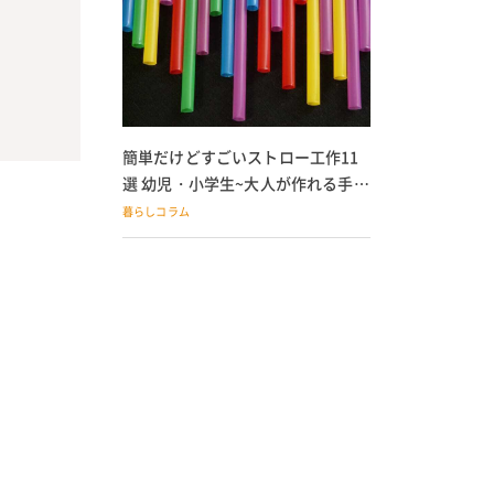
簡単だけどすごいストロー工作11
選 幼児・小学生~大人が作れる手作
りおもちゃ
暮らしコラム