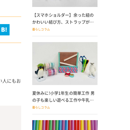
【スマホショルダー】余った紐の
かわいい結び方、ストラップが落
ちる人必見
暮らしコラム
い人にもお
夏休みに!小学1年生の簡単工作 男
の子も楽しい遊べる工作や牛乳パ
ック貯金箱も
暮らしコラム