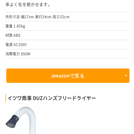
率よく毛を乾かせます。
外形寸法 幅17cm 奥行24cm 高さ32cm
重量 1.85kg
材質 ABS
電源 AC100V
消費電力 850W
amazonで見る
イツワ商事 DUZハンズフリードライヤー