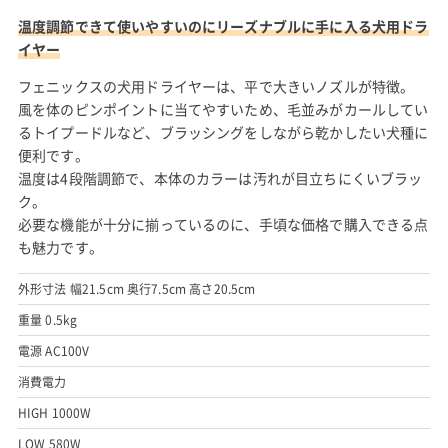
温度調節できて使いやすいのにリーズナブルに手に入る犬用ドラ
イヤー
フェニックスの犬用ドライヤーは、平で大きいノズルが特徴。
風を体のピンポイントに当てやすいため、毛並みがカールしてい
るトイプードルなど、ブラッシングをしながら乾かしたい犬種に
便利です。
温度は4段階調節で、本体のカラーは汚れが目立ちにくいブラッ
ク。
必要な機能が十分に揃っているのに、手頃な価格で購入できる点
も魅力です。
外形寸法 幅21.5cm 奥行7.5cm 高さ20.5cm
重量 0.5kg
電源 AC100V
消費電力
HIGH 1000W
LOW 580W