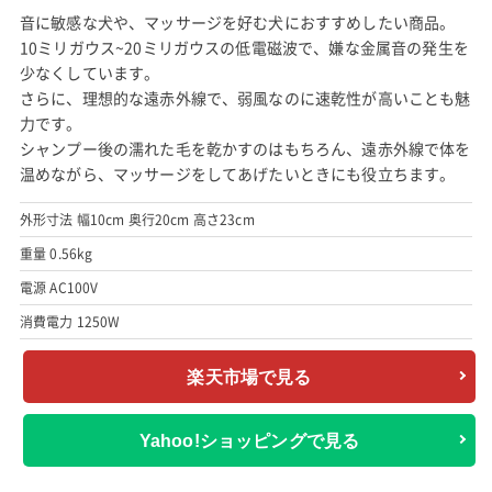
音に敏感な犬や、マッサージを好む犬におすすめしたい商品。
10ミリガウス~20ミリガウスの低電磁波で、嫌な金属音の発生を
少なくしています。
さらに、理想的な遠赤外線で、弱風なのに速乾性が高いことも魅
力です。
シャンプー後の濡れた毛を乾かすのはもちろん、遠赤外線で体を
温めながら、マッサージをしてあげたいときにも役立ちます。
外形寸法 幅10cm 奥行20cm 高さ23cm
重量 0.56kg
電源 AC100V
消費電力 1250W
楽天市場で見る
Yahoo!ショッピングで見る