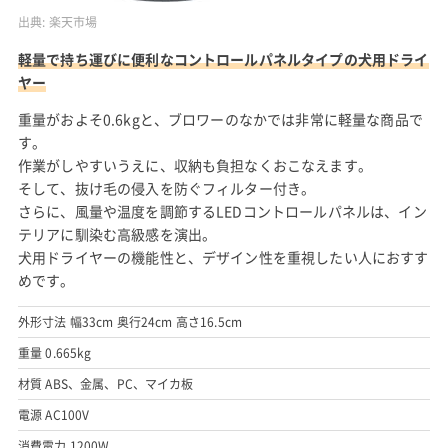
出典:
楽天市場
軽量で持ち運びに便利なコントロールパネルタイプの犬用ドライ
ヤー
重量がおよそ0.6kgと、ブロワーのなかでは非常に軽量な商品で
す。
作業がしやすいうえに、収納も負担なくおこなえます。
そして、抜け毛の侵入を防ぐフィルター付き。
さらに、風量や温度を調節するLEDコントロールパネルは、イン
テリアに馴染む高級感を演出。
犬用ドライヤーの機能性と、デザイン性を重視したい人におすす
めです。
外形寸法 幅33cm 奥行24cm 高さ16.5cm
重量 0.665kg
材質 ABS、金属、PC、マイカ板
電源 AC100V
消費電力 1200W