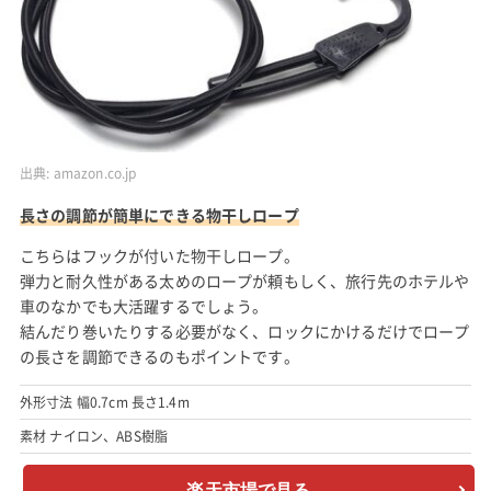
出典:
amazon.co.jp
長さの調節が簡単にできる物干しロープ
こちらはフックが付いた物干しロープ。
弾力と耐久性がある太めのロープが頼もしく、旅行先のホテルや
車のなかでも大活躍するでしょう。
結んだり巻いたりする必要がなく、ロックにかけるだけでロープ
の長さを調節できるのもポイントです。
外形寸法 幅0.7cm 長さ1.4m
素材 ナイロン、ABS樹脂
楽天市場で見る