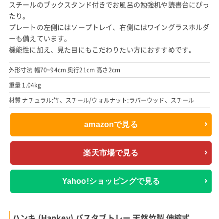
スチールのブックスタンド付きでお風呂の勉強机や読書台にぴっ
たり。
プレートの左側にはソープトレイ、右側にはワイングラスホルダ
ーも備えています。
機能性に加え、見た目にもこだわりたい方におすすめです。
外形寸法 幅70~94cm 奥行21cm 高さ2cm
重量 1.04kg
材質 ナチュラル:竹、スチール/ウォルナット:ラバーウッド、スチール
amazonで見る
楽天市場で見る
Yahoo!ショッピングで見る
ハンキ (Hankey) バスタブトレー 天然竹製 伸縮式