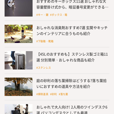
おすすめのキーボックス11選 おしゃれな大
容量壁掛け式から、暗証番号変更ができる小
型ダイヤル式など人気商品を紹介
#キー・鍵 #ボックス・箱
おしゃれな消臭剤おすすめ7選 玄関やキッチ
ンのインテリアに合うものも紹介
#下駄箱・靴箱
【45Lのおすすめも】ステンレス製ゴミ箱11
選 分別簡単・おしゃれな商品も紹介
#ステンレス
庭の砂利の落ち葉掃除はどうする?落ち葉拾
いにおすすめの道具や方法を紹介
#掃除道具 #砂利 #落ち葉
おしゃれで大人向け! 2人用のツインデスク6
選 パソコンデスクとしても最適