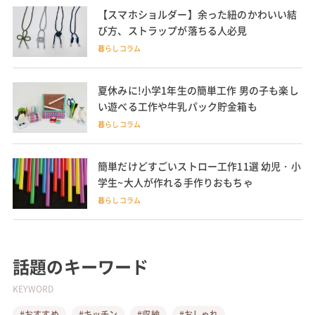
【スマホショルダー】余った紐のかわいい結
び方、ストラップが落ちる人必見
暮らしコラム
夏休みに!小学1年生の簡単工作 男の子も楽し
い遊べる工作や牛乳パック貯金箱も
暮らしコラム
簡単だけどすごいストロー工作11選 幼児・小
学生~大人が作れる手作りおもちゃ
暮らしコラム
話題のキーワード
KEYWORD
#おすすめ
#キッチン
#収納
#おしゃれ