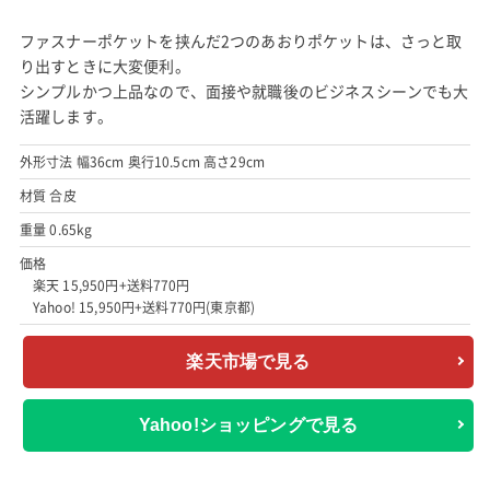
amazonで見る
エル (ELLE) リクルートバッグ
出典:
楽天市場
シンプルかつ上品なデザインが着る物を選ばずに合わせやすい
こちらは上質な日本製合皮を使用した人気ブランド「エル
(ELLE)」のリクルートバッグ。
しっかりした素材ながら650gと軽量。3段階に長さ調整可能なシ
ョルダーは、スーツでもコートでも着るものを選びません。
ファスナーポケットを挟んだ2つのあおりポケットは、さっと取
り出すときに大変便利。
シンプルかつ上品なので、面接や就職後のビジネスシーンでも大
活躍します。