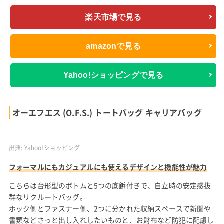
ステッチ入りでカラーバリエーション豊富。A4サイズ対応など
リクルートバッグに必要な機能を備えながら就職後も使用でき
る、高いデザイン性を備えたおしゃれなかばんです。
ビジネスシーンにも活用できるマットな色合いの上品さが人気で
す。
外形寸法 幅39cm 奥行11cm 高さ28cm
材質 ナイロン
重量 0.65kg
価格
楽天 8,580円+送料無料
Amazon 8,580円+送料無料
Yahoo! 8,580円+送料無料(東京都)
楽天市場で見る
amazonで見る