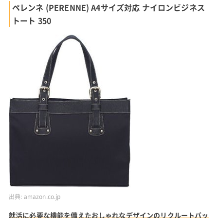
外形寸法 幅36cm 奥行10.5cm 高さ29cm
材質 合皮
重量 0.65kg
価格
楽天 15,950円+送料770円
Yahoo! 15,950円+送料770円(東京都)
楽天市場で見る
Yahoo!ショッピングで見る
ペレンネ (PERENNE) A4サイズ対応 ナイロンビジネス
トート 350