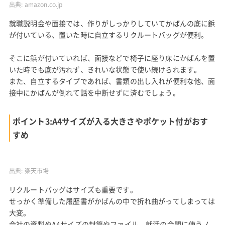
出典:
amazon.co.jp
就職説明会や面接では、作りがしっかりしていてかばんの底に鋲
が付いている、置いた時に自立するリクルートバッグが便利。
そこに鋲が付いていれば、面接などで椅子に座り床にかばんを置
いた時でも底が汚れず、きれいな状態で使い続けられます。
また、自立するタイプであれば、書類の出し入れが便利な他、面
接中にかばんが倒れて話を中断せずに済むでしょう。
ポイント3:A4サイズが入る大きさやポケット付がおす
すめ
出典:
楽天市場
リクルートバッグはサイズも重要です。
せっかく準備した履歴書がかばんの中で折れ曲がってしまっては
大変。
会社の資料やA4サイズの封筒やファイル、就活の合間に使うノ