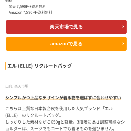
長めのハンドルが肩にかけやすい 女性らしいフォルムのリクル
ートバッグ
こちらは、「ラムモード」の上品なデザインのリクルートバッグ
です。きっちりとしたフォーマル感を出しながらも、丸みを帯び
たフォルムが女性らしさを感じさせます。
長めハンドルで肩にかけやすく軽い使い心地なので、長時間使用
しても疲れにくい作りなのも嬉しいです。
フェミニンなレディースリクルートバッグをお探しの人におすす
め。
外形寸法 幅38cm 奥行14cm 高さ27cm
材質 ポリエステル、合成皮革
重量 0.7kg
価格
楽天 7,590円+送料無料
Amazon 7,590円+送料無料
楽天市場で見る