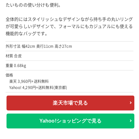
Yahoo!ショッピングで見る
オーエフエス (O.F.S.) トートバッグ キャリアバッグ
出典:
Yahoo!ショッピング
フォーマルにもカジュアルにも使えるデザインと機能性が魅力
こちらは台形型のボトムと5つの底鋲付きで、自立時の安定感抜
群なリクルートバッグ。
ホック側とファスナー側、2つに分かれた収納スペースで新聞や
書類などさっと出し入れしたいものと、お財布など防犯に配慮し
たいものの使い分けも便利。
全体的にはスタイリッシュなデザインながら持ち手の丸いリング
が可愛らしいデザインで、フォーマルにもカジュアルにも使える
機能的なバッグです。