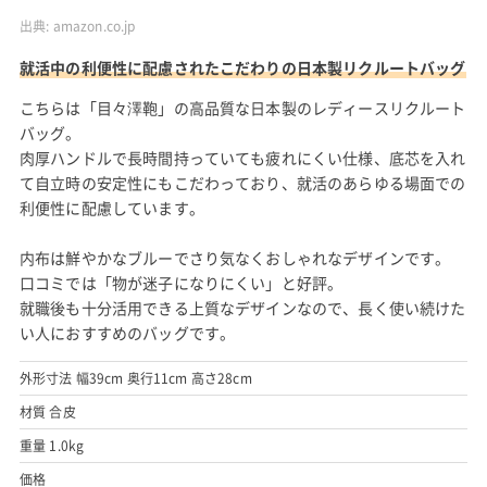
出典:
amazon.co.jp
就活中の利便性に配慮されたこだわりの日本製リクルートバッグ
こちらは「目々澤鞄」の高品質な日本製のレディースリクルート
バッグ。
肉厚ハンドルで長時間持っていても疲れにくい仕様、底芯を入れ
て自立時の安定性にもこだわっており、就活のあらゆる場面での
利便性に配慮しています。
内布は鮮やかなブルーでさり気なくおしゃれなデザインです。
口コミでは「物が迷子になりにくい」と好評。
就職後も十分活用できる上質なデザインなので、長く使い続けた
い人におすすめのバッグです。
外形寸法 幅39cm 奥行11cm 高さ28cm
材質 合皮
重量 1.0kg
価格