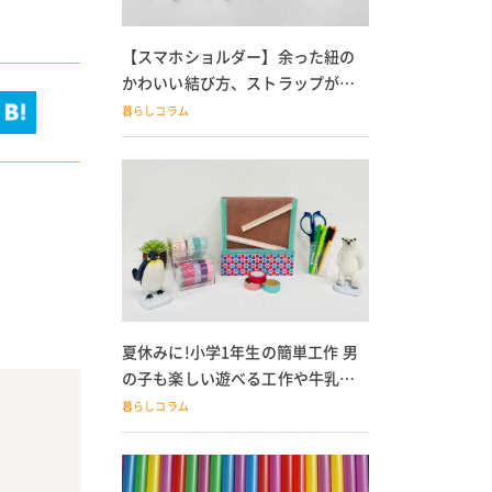
【スマホショルダー】余った紐の
かわいい結び方、ストラップが落
ちる人必見
暮らしコラム
夏休みに!小学1年生の簡単工作 男
の子も楽しい遊べる工作や牛乳パ
ック貯金箱も
暮らしコラム