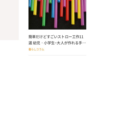
簡単だけどすごいストロー工作11
選 幼児・小学生~大人が作れる手作
りおもちゃ
暮らしコラム