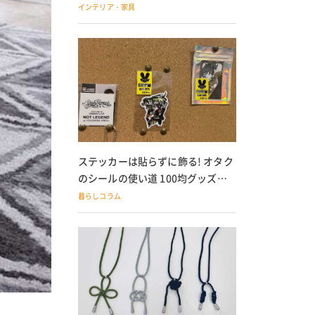
の子どもにも
インテリア・家具
ステッカーは貼らずに飾る! オタク
のシールの使い道 100均グッズで
の飾り方も
暮らしコラム